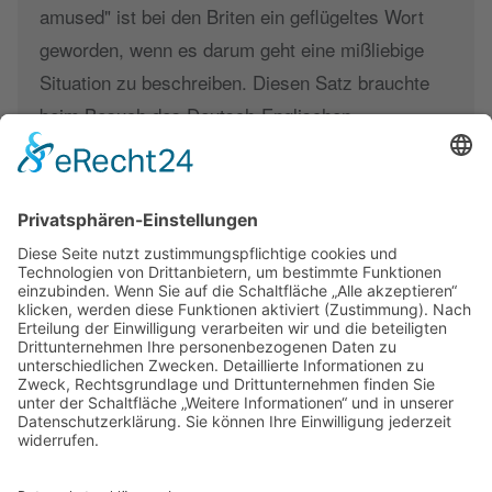
amused" ist bei den Briten ein geflügeltes Wort
geworden, wenn es darum geht eine mißliebige
Situation zu beschreiben. Diesen Satz brauchte
beim Besuch des Deutsch-Englischen-
Freundeskreises in North Tyneside niemand in
den Mund zu nehmen. Im Gegenteil. "Jung" und
"Nicht so jung" verlebten eine unvergessliche
Woche in der Küstengemeinde im Norden
Englands.
Weiterlesen …