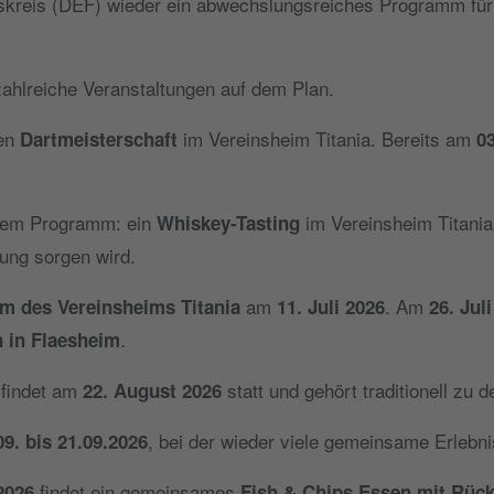
skreis (DEF) wieder ein abwechslungsreiches Programm für 
 zahlreiche Veranstaltungen auf dem Plan.
len
im Vereinsheim Titania. Bereits am
Dartmeisterschaft
03
 dem Programm: ein
im Vereinsheim Titania
Whiskey-Tasting
mung sorgen wird.
am
. Am
um des Vereinsheims Titania
11. Juli 2026
26. Jul
.
 in Flaesheim
findet am
statt und gehört traditionell zu 
22. August 2026
, bei der wieder viele gemeinsame Erleb
9. bis 21.09.2026
findet ein gemeinsames
2026
Fish & Chips Essen mit Rück