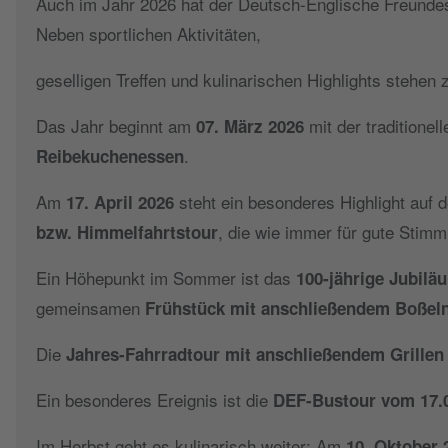
Auch im Jahr 2026 hat der Deutsch-Englische Freunde
Neben sportlichen Aktivitäten,
geselligen Treffen und kulinarischen Highlights stehen
Das Jahr beginnt am
mit der traditionel
07. März 2026
.
Reibekuchenessen
Am
steht ein besonderes Highlight auf
17. April 2026
, die wie immer für gute Stim
bzw. Himmelfahrtstour
Ein Höhepunkt im Sommer ist das
100-jährige Jubilä
gemeinsamen
Frühstück mit anschließendem Boßeln
Die
Jahres-Fahrradtour mit anschließendem Grillen
Ein besonderes Ereignis ist die
DEF-Bustour vom 17.0
Im Herbst geht es kulinarisch weiter: Am
10. Oktober 