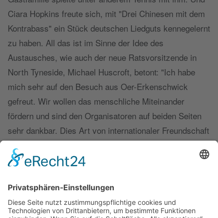
Ciara Hopkins freute sich, mit "Drei Chinesen mit dem
Kontrabass" ein Stück deutschen Liedguts kennegelernt
zu haben. All das ist im Sinne der Idee des
Austausches, wie auch der neue Ratsvorsitzende in
North Tyneside, Michael Huscroft, betont: "Ich habe
mich sehr auf den Besuch aus Oer-Erkenschwick
gefreut. Wir wollen das menschliche Miteinander
fördern und sind den Organisatoren auf beiden Seiten
sehr dankbar. Dies Art von internationaler Freundschaft
macht die Welt friedlicher", erklärte er beim Empfang
im Rathaus. Dem schließen sich die Vorsitzenden
Günter Hintz auf deutscher und Viv Havard auf
englischer Seite an: "Es ist toll, dass die Jüngeren
Telefonnummern austauschen und sich so gut
verstehen", freut sich Hintz. Seine Kollegin, die selbst