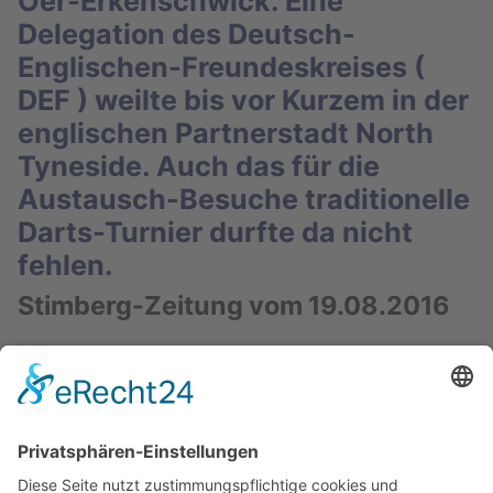
Oer-Erkenschwick. Eine
Delegation des Deutsch-
Englischen-Freundeskreises (
DEF ) weilte bis vor Kurzem in der
englischen Partnerstadt North
Tyneside. Auch das für die
Austausch-Besuche traditionelle
Darts-Turnier durfte da nicht
fehlen.
Stimberg-Zeitung vom 19.08.2016
Und es war für die Reisenden erneut von Erfolg
gekrönt. "Es war sehr spannend. Cord Rahemipour -
mit 13 einer der jüngsten Teilnehmer - ist der Siegtreffer
gelungen. Darüber haben wir uns natürlich sehr gefreut.
Jetzt haben wir schon dreimal in Folge gewonnen",