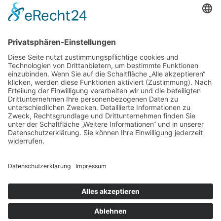
interne Vereinsleben funktioniert hier wie dort. Wir
führen mehrere Veranstaltungen jährlich durch, um
auch die Kontakte zwischen den Mitgliedern des DEF
zu fördern", sagt Geschäftsführerin Anne Breidung.
Und neue Mitglieder, darunter auch Jugendliche, kann
der Freundeskreis ebenfalls verzeichnen. Der Gedanke
"Freundschaft braucht Begegnung" wird beim DEF
weiter groß geschrieben.
Unser Sponsor:
Links
Kontakt
Darts
Impressum
Datenschutz
Nach oben
Cookie-