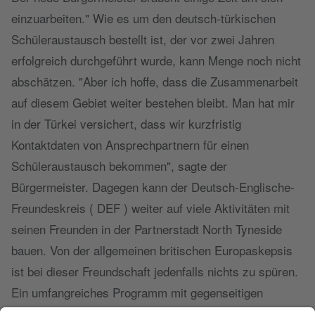
einzuarbeiten." Wie es um den deutsch-türkischen
Schüleraustausch bestellt ist, der vor zwei Jahren
erfolgreich durchgeführt wurde, kann Menge noch nicht
abschätzen. "Aber ich hoffe, dass die Zusammenarbeit
auf diesem Gebiet weiter bestehen bleibt. Man hat mir
in der Türkei versichert, dass wir kurzfristig
Kontaktdaten von Ansprechpartnern für einen
Schüleraustausch bekommen", sagte der
Bürgermeister. Dagegen kann der Deutsch-Englische-
Freundeskreis ( DEF ) weiter auf viele Aktivitäten mit
seinen Freunden in der Partnerstadt North Tyneside
bauen. Von der allgemeinen britischen Europaskepsis
ist bei dieser Freundschaft jedenfalls nichts zu spüren.
Ein umfangreiches Programm mit gegenseitigen
Besuchen ist seit Jahren fester Bestandteil. "Das