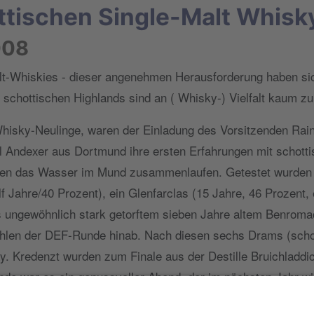
ttischen Single-Malt Whisk
008
t-Whiskies - dieser angenehmen Herausforderung haben sic
 schottischen Highlands sind an ( Whisky-) Vielfalt kaum zu
Whisky-Neulinge, waren der Einladung des Vorsitzenden Rai
 Andexer aus Dortmund ihre ersten Erfahrungen mit schott
unden das Wasser im Mund zusammenlaufen. Getestet wurden 
f Jahre/40 Prozent), ein Glenfarclas (15 Jahre, 46 Prozent,
s ungewöhnlich stark getorftem sieben Jahre altem Benromac
ehlen der DEF-Runde hinab. Nach diesen sechs Drams (schott
y. Kredenzt wurden zum Finale aus der Destille Bruichladdich
nde war es ein genussvoller Abend, der im nächsten Jahr wie