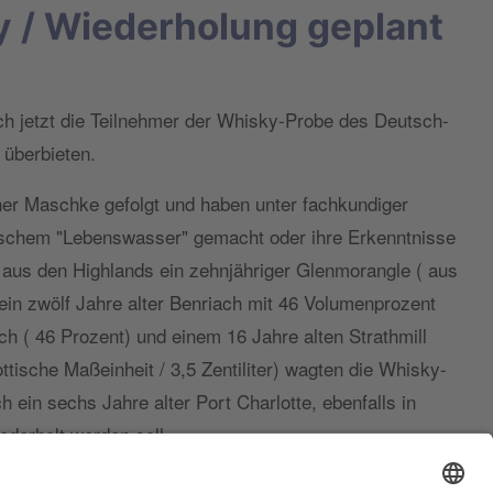
y / Wiederholung geplant
h jetzt die Teilnehmer der Whisky-Probe des Deutsch-
 überbieten.
ner Maschke gefolgt und haben unter fachkundiger
ischem "Lebenswasser" gemacht oder ihre Erkenntnisse
aus den Highlands ein zehnjähriger Glenmorangle ( aus
 ein zwölf Jahre alter Benriach mit 46 Volumenprozent
h ( 46 Prozent) und einem 16 Jahre alten Strathmill
ische Maßeinheit / 3,5 Zentiliter) wagten die Whisky-
 ein sechs Jahre alter Port Charlotte, ebenfalls in
derholt werden soll.