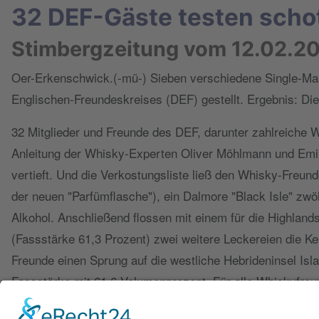
32 DEF-Gäste testen scho
Stimbergzeitung vom 12.02.2
Oer-Erkenschwick.(-mü-) Sieben verschiedene Single-Mal
Englischen-Freundeskreises (DEF) gestellt. Ergebnis: Die
32 Mitglieder und Freunde des DEF, darunter zahlreiche 
Anleitung der Whisky-Experten Oliver Möhlmann und Emil
vertieft. Und die Verkostungsliste ließ den Whisky-Fre
der neuen "Parfümflasche"), ein Dalmore "Black Isle" zwöl
Alkohol. Anschließend flossen mit einem für die Highland
(Fassstärke 61,3 Prozent) zwei weitere Leckereien die K
Freunde einen Sprung auf die westliche Hebrideninsel Isla
Fassstärke mit 61,6 Volumenprozent. Für alle Whiskyfreu