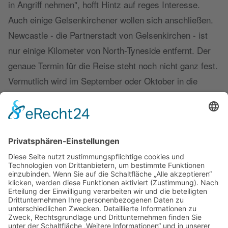
in Angriff nehmen", hofft Hintz auf reges Interesse.
Auch einige Gelsenkirchener wollen sich anschließen.
Newcastle - die Partnerstadt von Gelsenkirchen - ist
nur einige Kilometer von North-Tyneside entfernt. Der
genaue Termin für die Reise steht noch nicht ganz fest.
Vermutlich wird im September oder Oktober in die
Pedale getreten. Hintz geht davon aus, dass die Fahrt
etwa 14 Tage dauern wird. Auch wenn die
Tagesetappen nicht an ein Radrennen erinnern sollen,
sollte bei den Teilnehmern eine gewisse Grundkondition
vorhanden sein. Wer Interesse hat, sich an der Tour zu
beteiligen, kann sich mit Hintz unter Tel.: 56225 in
Verbindung setzen. Der zweite Vorsitzende des
Deutsch-Englischen Freundeskreises betont, dass es
nicht erforderlich ist, Mitglied des Vereins zu sein.