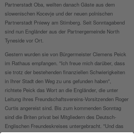
Partnerstadt Oba, weilten danach Gäste aus dem
slowenischen Kocevje und der neuen polnischen
Partnerstadt Pniewy am Stimberg. Seit Sonntagabend
sind nun Engländer aus der Partnergemeinde North
Tyneside vor Ort.
Gestern wurden sie von Bürgermeister Clemens Peick
im Rathaus empfangen. "Ich freue mich darüber, dass
sie trotz der bestehenden finanziellen Schwierigkeiten
in Ihrer Stadt den Weg zu uns gefunden haben",
richtete Peick das Wort an die Engländer, die unter
Leitung ihres Freundschaftsvereins-Vorsitzenden Roger
Curtis angereist sind. Bis zum kommenden Sonntag
sind die Briten privat bei Mitgliedern des Deutsch-
Englischen Freundeskreises untergebracht. "Und das