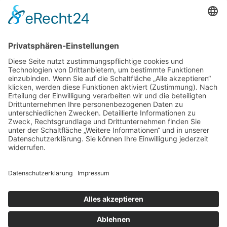
ist uns auch sehr wichtig. Denn nur so kann
Freundschaft intensiviert werden", meinte DEF-
Vorsitzender Reiner Maschke. Der hofft natürlich, dass
sich im nächsten Jahr auch ein Team aus North
Tyneside an den in Oer-Erkenschwick stattfindenden
Spielen der Freundschaft beteiligt. Maschke kritisierte
übrigens noch einmal die "Aufregung" über die Türkei-
Reise der Ratsdelegation: "Völlig daneben. Solch eine
Fahrt ist doch sinnvoll."
Unser Sponsor:
Links
Kontakt
Darts
Impressum
Datenschutz
Nach oben
Cookie-