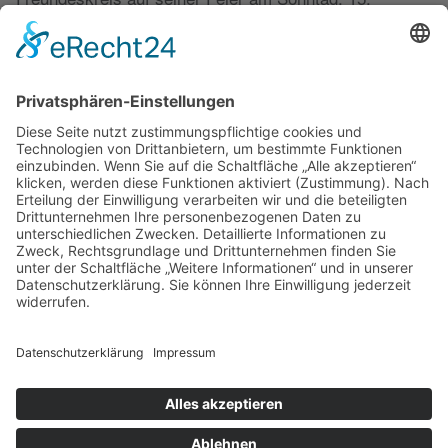
Dezember, um 19:30 Uhr im Cafe Kleinkunst. Damit er
etwas mitbringen kann, sollte jeder Gast ein
Wichtelgeschenk dabei haben. Eine
Weihnachtsgeschichte und Weihnachtslieder stehen
ebenfalls auf dem Programm des gemütlichen Abends.
Den Namen des Erkenschwicker Künstlers will der
DEF nicht verraten. Anmeldungen nehmen Barbara
Teske und Rainer Maschke entgegen.
Unser Sponsor:
Links
Kontakt
Darts
Impressum
Datenschutz
Nach oben
Cookie-